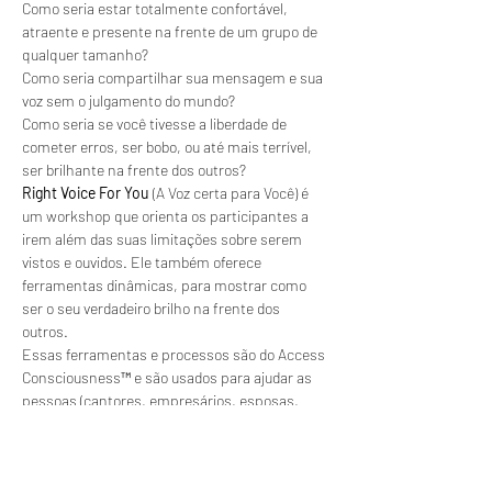
Como seria estar totalmente confortável, 
atraente e presente na frente de um grupo de 
qualquer tamanho?
Como seria compartilhar sua mensagem e sua 
voz sem o julgamento do mundo?
Como seria se você tivesse a liberdade de 
cometer erros, ser bobo, ou até mais terrível, 
ser brilhante na frente dos outros?
Right Voice For You
 (A Voz certa para Você) é 
um workshop que orienta os participantes a 
irem além das suas limitações sobre serem 
vistos e ouvidos. Ele também oferece 
ferramentas dinâmicas, para mostrar como 
ser o seu verdadeiro brilho na frente dos 
outros.               
Essas ferramentas e processos são do Access 
Consciousness™ e são usados para ajudar as 
pessoas (cantores, empresários, esposas, 
escritores, atores..) a encontrarem e 
compartilharem a sua voz com o mundo. 
Saiba Mais >