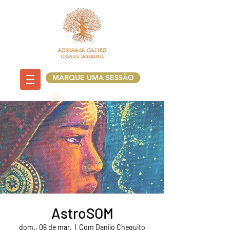
MARQUE UMA SESSÃO
AstroSOM
dom., 08 de mar.
  |  
Com Danilo Chequito