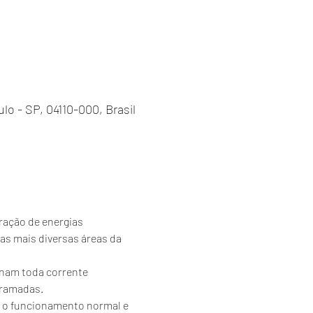
ulo - SP, 04110-000, Brasil
ração de energias 
s mais diversas áreas da 
enam toda corrente 
ramadas. 
m o funcionamento normal e 