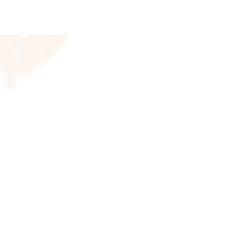
© 2023 Adriana Caeiro - Terapeut
Zona Sul - São Paulo/SP
Te