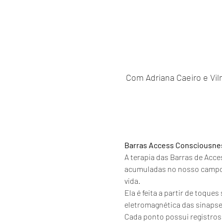
Com Adriana Caeiro e Vilma
Barras Access Consciousn
A terapia das Barras de Acce
acumuladas no nosso campo e
vida.
Ela é feita a partir de toqu
eletromagnética das sinaps
Cada ponto possui registros