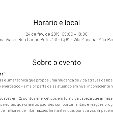
Horário e local
24 de fev. de 2019, 09:00 – 18:00
 Viana, Rua Carlos Petit, 161 - Cj 91 - Vila Mariana, São Pa
Sobre o evento
ess™
ss é uma técnica que propõe uma mudança de vida através da libe
nergético - a maior parte delas atuando em nível inconsciente na
es suaves em 32 pontos energéticos em torno da cabeça que armaz
es neurais que criam os padrões comportamentais e reações prog
 de milhares de informações limitantes que, por sua vez, impede