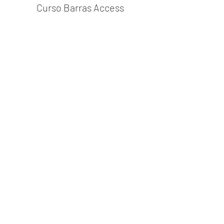
Curso Barras Access
Mais informações
Preço
R$ 1.100,00
Compartilhe este evento
© 2023 Adriana Caeiro - Terapeuta
Integrativa - Todos os direitos reservados
Zona Sul - São Paulo/SP