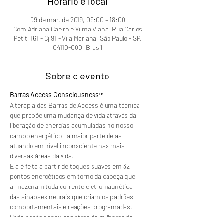
Horário e local
09 de mar. de 2019, 09:00 – 18:00
Com Adriana Caeiro e Vilma Viana, Rua Carlos
Petit, 161 - Cj 91 - Vila Mariana, São Paulo - SP,
04110-000, Brasil
Sobre o evento
Barras Access Consciousness™
A terapia das Barras de Access é uma técnica 
que propõe uma mudança de vida através da 
liberação de energias acumuladas no nosso 
campo energético - a maior parte delas 
atuando em nível inconsciente nas mais 
diversas áreas da vida.
Ela é feita a partir de toques suaves em 32 
pontos energéticos em torno da cabeça que 
armazenam toda corrente eletromagnética 
das sinapses neurais que criam os padrões 
comportamentais e reações programadas. 
Cada ponto possui registros de milhares de 