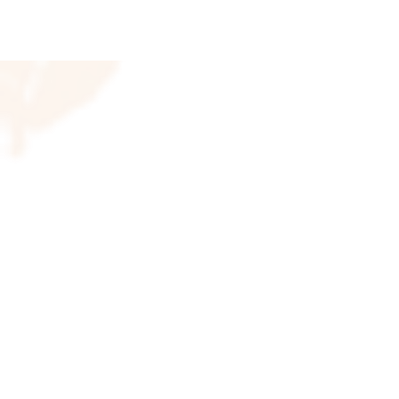
© 2023 Adriana Caeiro - Terapeut
Zona Sul - São Paulo/SP
Te