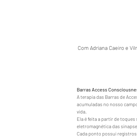
Com Adriana Caeiro e Vilma
Barras Access Consciousn
A terapia das Barras de Acce
acumuladas no nosso campo e
vida.
Ela é feita a partir de toqu
eletromagnética das sinaps
Cada ponto possui registros