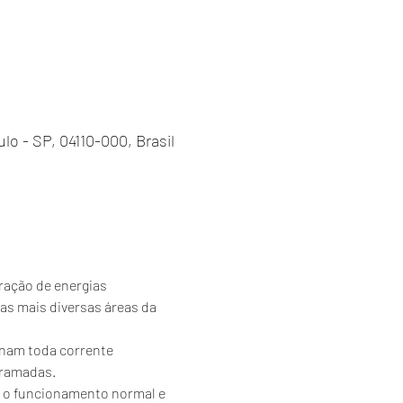
ulo - SP, 04110-000, Brasil
ração de energias 
s mais diversas áreas da 
enam toda corrente 
ramadas. 
m o funcionamento normal e 