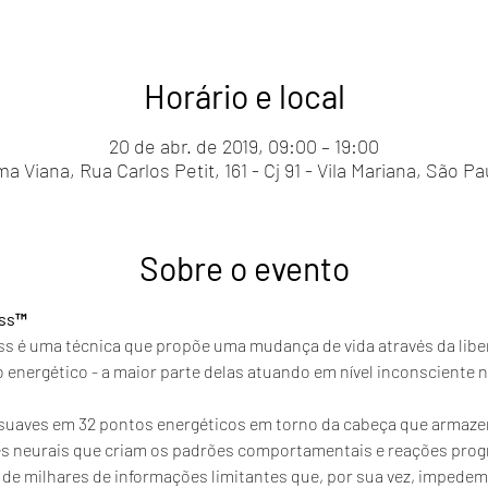
Horário e local
20 de abr. de 2019, 09:00 – 19:00
 Viana, Rua Carlos Petit, 161 - Cj 91 - Vila Mariana, São Pa
Sobre o evento
ess™
ss é uma técnica que propõe uma mudança de vida através da libe
nergético - a maior parte delas atuando em nível inconsciente na
es suaves em 32 pontos energéticos em torno da cabeça que armaz
es neurais que criam os padrões comportamentais e reações prog
 de milhares de informações limitantes que, por sua vez, impede