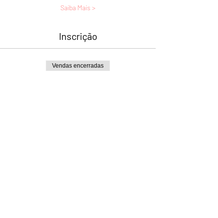
Saiba Mais >
Inscrição
Vendas encerradas
Tipo de ingresso
Curso Barras Access
Mais informações
Preço
R$ 1.100,00
Compartilhe este evento