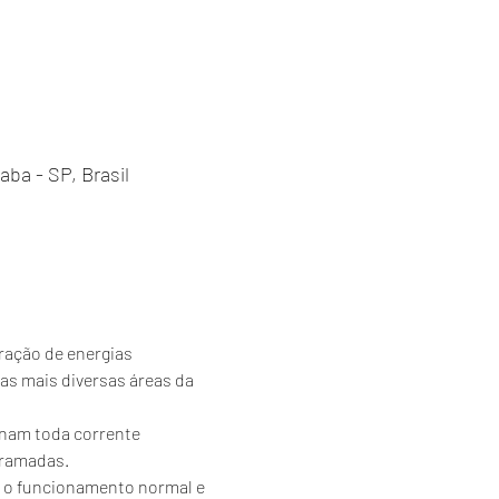
ba - SP, Brasil
ração de energias 
s mais diversas áreas da 
enam toda corrente 
ramadas. 
m o funcionamento normal e 