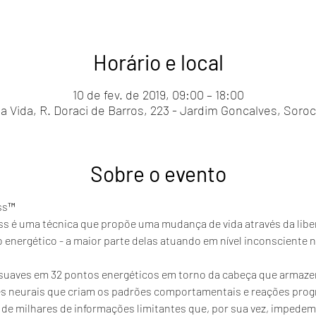
Horário e local
10 de fev. de 2019, 09:00 – 18:00
 Vida, R. Doraci de Barros, 223 - Jardim Goncalves, Soroca
Sobre o evento
ss™
ss é uma técnica que propõe uma mudança de vida através da libe
nergético - a maior parte delas atuando em nível inconsciente na
es suaves em 32 pontos energéticos em torno da cabeça que armaz
es neurais que criam os padrões comportamentais e reações prog
 de milhares de informações limitantes que, por sua vez, impede