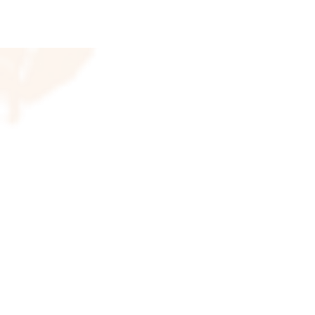
© 2023 Adriana Caeiro - Terapeut
Zona Sul - São Paulo/SP
Te