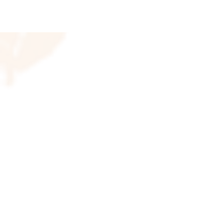
© 2023 Adriana Caeiro - Terapeut
Zona Sul - São Paulo/SP
Te