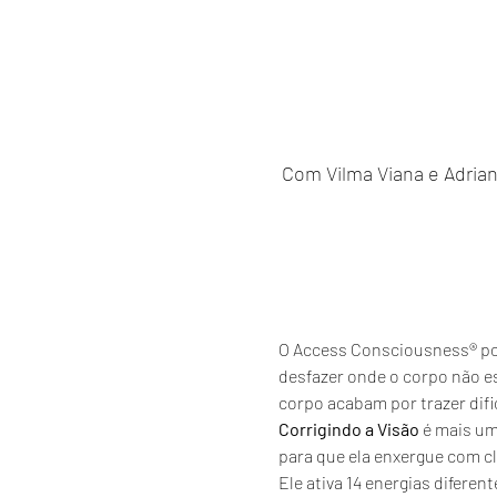
Com Vilma Viana e Adriana 
O Access Consciousness® pos
desfazer onde o corpo não 
corpo acabam por trazer difi
Corrigindo a Visão
 é mais um
para que ela enxergue com cla
Ele ativa 14 energias diferen