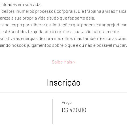
culdades em sua vida.
 destes inúmeros processos corporais. Ele trabalha a visão físic
reza a sua própria vida e tudo que faz parte dela.
tes no corpo para liberar as limitações que podem estar prejudican
este sentido, te ajudando a corrigir a sua visão naturalmente. 
 só ativa as energias de cura nos olhos mas também exclui as cre
gando nossos julgamentos sobre o que é ou não é possível mudar.
Saiba Mais >
Inscrição
Preço
R$ 420,00