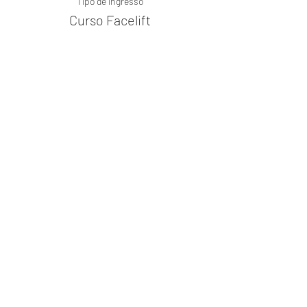
Tipo de ingresso
Curso Facelift
Mais informações
Preço
R$ 900,00
Compartilhe este evento
© 2023 Adriana Caeiro - Terapeuta
Integrativa - Todos os direitos reservados