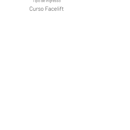
Tipo de ingresso
Curso Facelift
Mais informações
Preço
R$ 900,00
Compartilhe este evento
© 2023 Adriana Caeiro - Terapeuta
Integrativa - Todos os direitos reservados