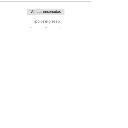
Vendas encerradas
Tipo de ingresso
Curso Facelift
Mais informações
Preço
R$ 900,00
Compartilhe este evento