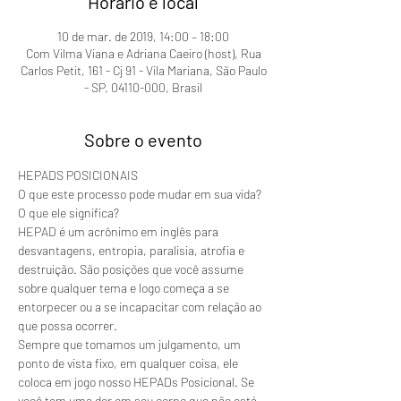
Horário e local
10 de mar. de 2019, 14:00 – 18:00
Com Vilma Viana e Adriana Caeiro (host), Rua
Carlos Petit, 161 - Cj 91 - Vila Mariana, São Paulo
- SP, 04110-000, Brasil
Sobre o evento
HEPADS POSICIONAIS
O que este processo pode mudar em sua vida? 
O que ele significa?
HEPAD é um acrônimo em inglês para 
desvantagens, entropia, paralisia, atrofia e 
destruição. São posições que você assume 
sobre qualquer tema e logo começa a se 
entorpecer ou a se incapacitar com relação ao 
que possa ocorrer. 
Sempre que tomamos um julgamento, um 
ponto de vista fixo, em qualquer coisa, ele 
coloca em jogo nosso HEPADs Posicional. Se 
você tem uma dor em seu corpo que não está 