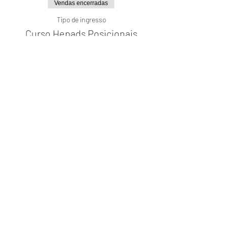
Vendas encerradas
Tipo de ingresso
Curso Hepads Posicionais
Mais informações
Preço
R$ 350,00
Compartilhe este evento
© 2023 Adriana Caeiro - Terapeuta