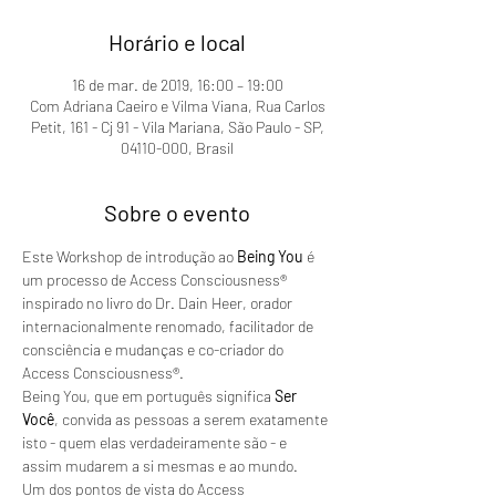
Horário e local
16 de mar. de 2019, 16:00 – 19:00
Com Adriana Caeiro e Vilma Viana, Rua Carlos
Petit, 161 - Cj 91 - Vila Mariana, São Paulo - SP,
04110-000, Brasil
Sobre o evento
Este Workshop de introdução ao 
Being You
 é 
um processo de Access Consciousness® 
inspirado no livro do Dr. Dain Heer, orador 
internacionalmente renomado, facilitador de 
consciência e mudanças e co-criador do 
Access Consciousness®.
Being You, que em português significa 
Ser 
Você
, convida as pessoas a serem exatamente 
isto - quem elas verdadeiramente são - e 
assim mudarem a si mesmas e ao mundo.
Um dos pontos de vista do Access 