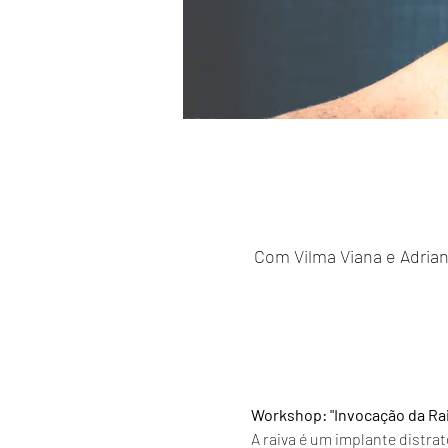
Com Vilma Viana e Adriana 
Workshop: "Invocação da Rai
A raiva é um implante distra