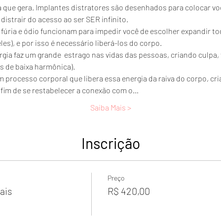
 que gera. Implantes distratores são desenhados para colocar vo
distrair do acesso ao ser SER infinito.
 fúria e ódio funcionam para impedir você de escolher expandir tod
es), e por isso é necessário liberá-los do corpo.
ia faz um grande  estrago nas vidas das pessoas, criando culpa,
 de baixa harmônica).
m processo corporal que libera essa energia da raiva do corpo, c
fim de se restabelecer a conexão com o…
Saiba Mais >
Inscrição
Preço
ais
R$ 420,00