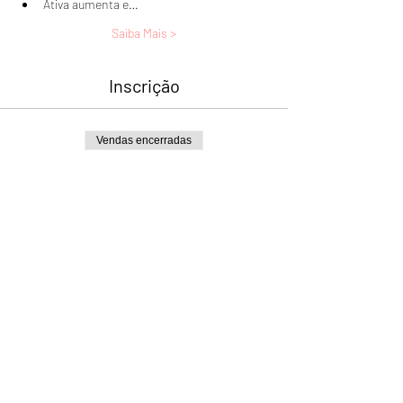
Ativa aumenta e…
Saiba Mais >
Inscrição
Vendas encerradas
Tipo de ingresso
Curso MTVSS
Mais informações
Preço
R$ 420,00