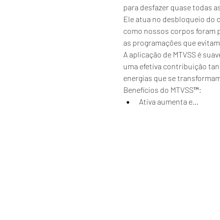
para desfazer quase todas a
Ele atua no desbloqueio do 
como nossos corpos foram p
as programações que evitam 
A aplicação de MTVSS é suav
uma efetiva contribuição tan
energias que se transformam
Benefícios do MTVSS™:
Ativa aumenta e…