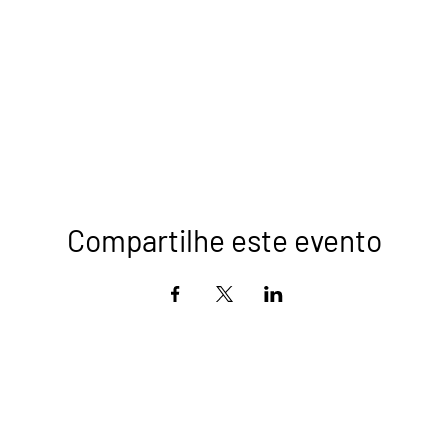
Compartilhe este evento
a Integrativa - Todos os direitos reservados
l.: +55 11 99550-7607
Site criação: Ricardo Bar