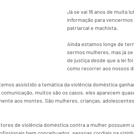
Já se vai 16 anos de muita lu
informação para vencermos 
patriarcal e machista.
Ainda estamos longe de ter
sermos mulheres, mas já se 
de justiça desde que a lei fo
como recorrer aos nossos di
emos assistido a temática da violência doméstica ganha
 comunicação, muitos são os casos, eles aparecem quas
zmente aos montes. São mulheres, crianças, adolescentes 
tores de violência doméstica contra a mulher possuem 
ofissionais bem conceituados, pessoas cordiais na vizinh