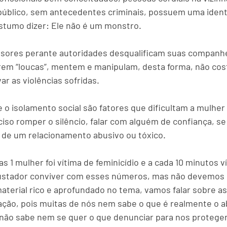
público, sem antecedentes criminais, possuem uma ident
stumo dizer: Ele não é um monstro.
ores perante autoridades desqualificam suas companhei
em “loucas”, mentem e manipulam, desta forma, não cost
r as violências sofridas.
 o isolamento social são fatores que dificultam a mulher
iso romper o silêncio, falar com alguém de confiança, se 
 de um relacionamento abusivo ou tóxico.
s 1 mulher foi vítima de feminicídio e a cada 10 minutos v
sustador conviver com esses números, mas não devemos n
terial rico e aprofundado no tema, vamos falar sobre as
ção, pois muitas de nós nem sabe o que é realmente o a
s não sabe nem se quer o que denunciar para nos proteg