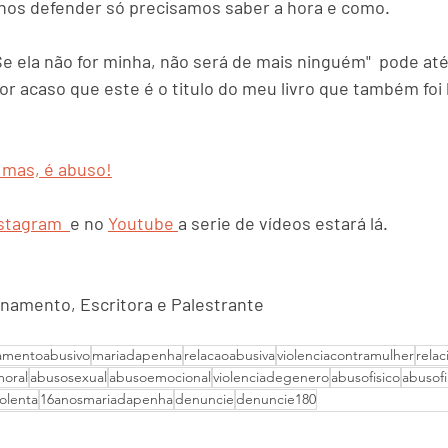
nos defender só precisamos saber a hora e como.
e ela não for minha, não será de mais ninguém"  pode até
or acaso que este é o titulo do meu livro que também foi
 mas, é abuso!
nstagram  
e no 
Youtube 
a serie de vídeos estará lá.
namento, Escritora e Palestrante
namentoabusivo
mariadapenha
relacaoabusiva
violenciacontramulher
rela
oral
abusosexual
abusoemocional
violenciadegenero
abusofisico
abusof
iolenta
16anosmariadapenha
denuncie
denuncie180