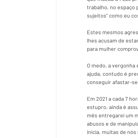
trabalho, no espaço 
sujeitos” como eu co
Estes mesmos agress
lhes acusam de estar
para mulher comprova
O medo, a vergonha e
ajuda, contudo é prec
conseguir afastar-se
Em 2021 a cada 7 hora
estupro, ainda é as
mês entregarei um ma
abusos e de manipula
inicia, muitas de nó