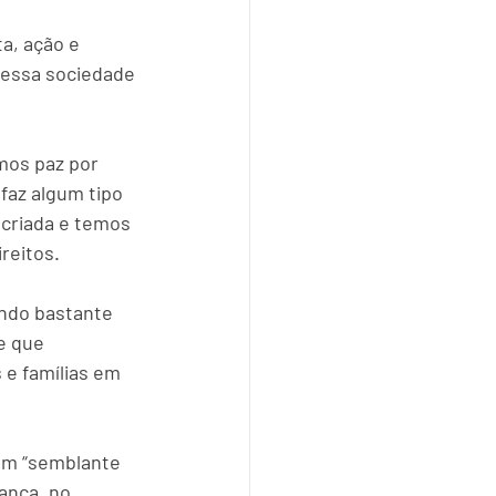
ta, ação e 
essa sociedade 
mos paz por 
faz algum tipo 
i criada e temos 
reitos.
ndo bastante 
e que 
e famílias em 
um “semblante 
ança, no 