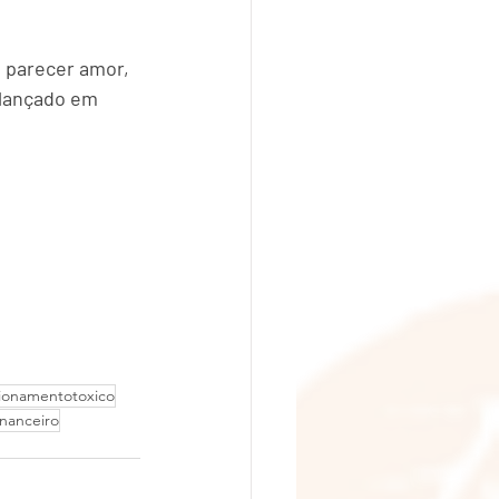
 parecer amor, 
 lançado em 
cionamentotoxico
inanceiro