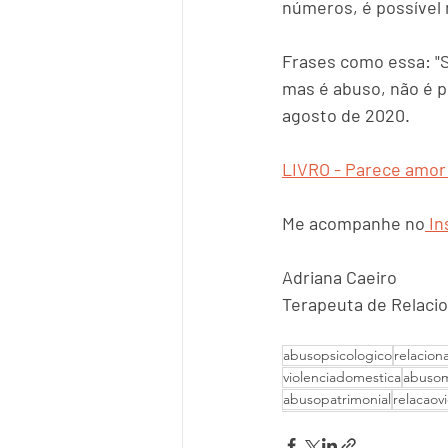
números, é possível 
Frases como essa: "S
mas é abuso, não é p
agosto de 2020.
LIVRO - Parece amor
Me acompanhe no
 I
Adriana Caeiro
Terapeuta de Relacio
abusopsicologico
relacio
violenciadomestica
abusom
abusopatrimonial
relacaov