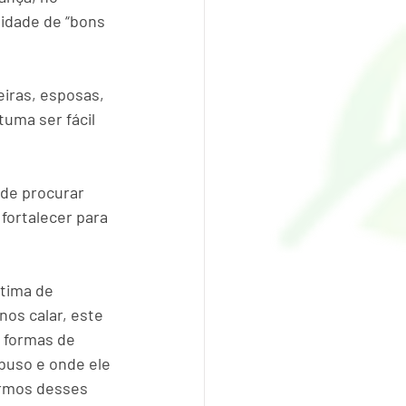
idade de “bons 
ras, esposas, 
uma ser fácil 
 de procurar 
fortalecer para 
ítima de 
os calar, este 
 formas de 
buso e onde ele 
ermos desses 