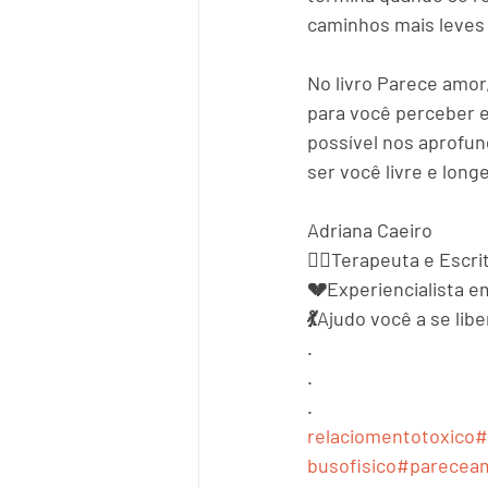
caminhos mais leves 
No livro Parece amor,
para você perceber e
possível nos aprofu
ser você livre e lon
Adriana Caeiro
🙎‍♀️Terapeuta e Escri
💔Experiencialista 
💃Ajudo você a se lib
.
.
.
relaciomentotoxico
#
busofisico
#parecea