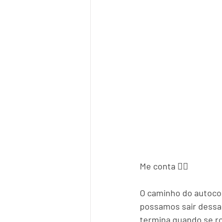
Me conta 👇🏻
O caminho do autoco
possamos sair dessa 
termina quando se ro