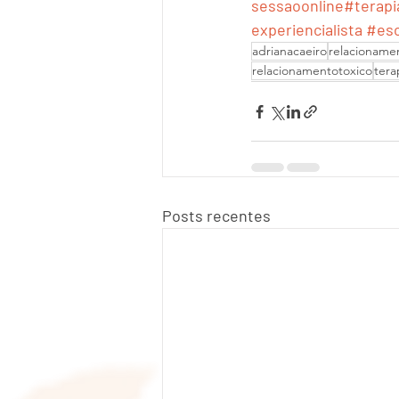
sessaoonline
#terapi
experiencialista
#esc
adrianacaeiro
relacioname
relacionamentotoxico
tera
Posts recentes