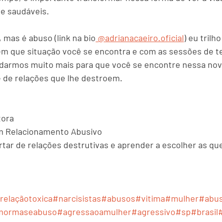
e saudáveis.
 mas é abuso (link na bio
 @adrianacaeiro.oficial
) eu trilh
m que situação você se encontra e com as sessões de te
ndarmos muito mais para que você se encontre nessa nov
ge de relações que lhe destroem.
tora
em Relacionamento Abusivo
ertar de relações destrutivas e aprender a escolher as q
relaçãotoxica
#narcisistas
#abusos
#vitima
#mulher
#abus
mormaseabuso
#agressaoamulher
#agressivo
#sp
#brasil