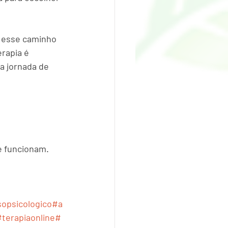
o esse caminho 
rapia é 
a jornada de 
ue funcionam.
opsicologico
#a
#terapiaonline
#