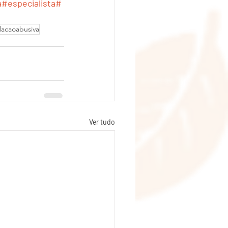
a
#especialista
#
lacaoabusiva
Ver tudo