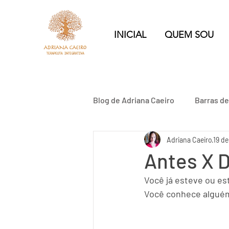
INICIAL
QUEM SOU
Blog de Adriana Caeiro
Barras d
Adriana Caeiro
19 de
Relacionamento Abusivo
Antes X D
Você já esteve ou es
Você conhece alguém