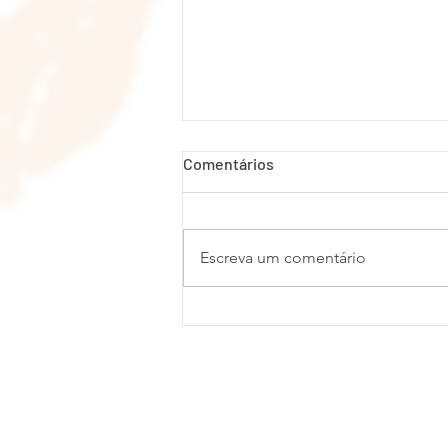
Comentários
Escreva um comentário
A Arte da Comunicação Eficaz
© 2023 Adriana Caeiro - Terapeut
Zona Sul - São Paulo/SP
Te