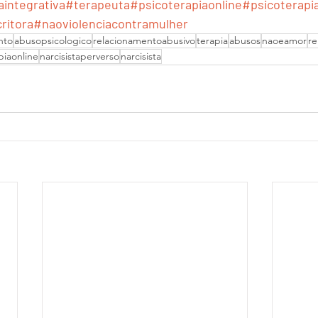
aintegrativa
#terapeuta
#psicoterapiaonline
#psicoterapi
ritora
#naoviolenciacontramulher
nto
abusopsicologico
relacionamentoabusivo
terapia
abusos
naoeamor
re
piaonline
narcisistaperverso
narcisista