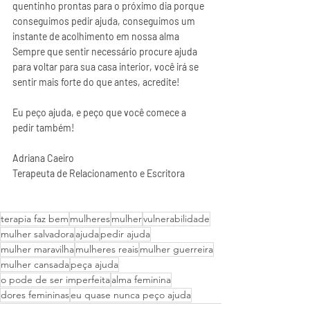
quentinho prontas para o próximo dia porque 
conseguimos pedir ajuda, conseguimos um 
instante de acolhimento em nossa alma
Sempre que sentir necessário procure ajuda 
para voltar para sua casa interior, você irá se  
sentir mais forte do que antes, acredite!
Eu peço ajuda, e peço que você comece a 
pedir também!
Adriana Caeiro
Terapeuta de Relacionamento e Escritora
terapia faz bem
mulheres
mulher
vulnerabilidade
mulher salvadora
ajuda
pedir ajuda
mulher maravilha
mulheres reais
mulher guerreira
mulher cansada
peça ajuda
o pode de ser imperfeita
alma feminina
dores femininas
eu quase nunca peço ajuda