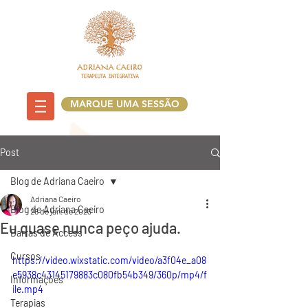
MARQUE UMA SESSÃO
Post
Blog de Adriana Caeiro
Adriana Caeiro
Blog de Adriana Caeiro
26 de jan. de 2023
Eu quase nunca peço ajuda.
Barras de Access
Cursos
https://video.wixstatic.com/video/a3f04e_a08
e5938c43145179883c080fb54b349/360p/mp4/f
Informações
ile.mp4
Terapias