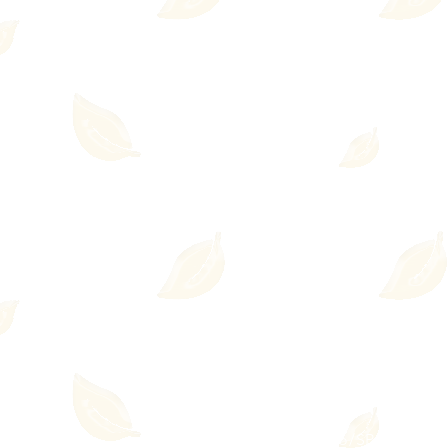
© 2023 Adriana Caeiro - Terapeut
Zona Sul - São Paulo/SP
Te