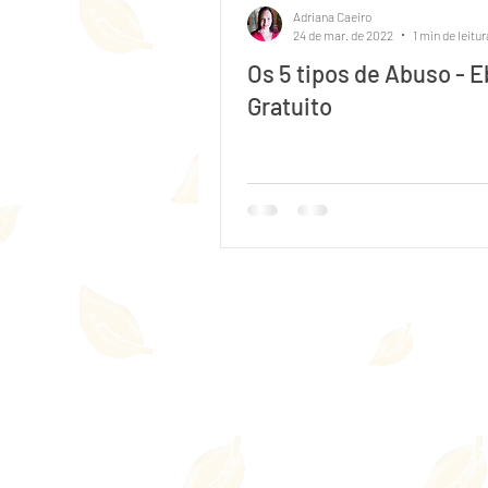
Adriana Caeiro
24 de mar. de 2022
1 min de leitur
Os 5 tipos de Abuso - 
Gratuito