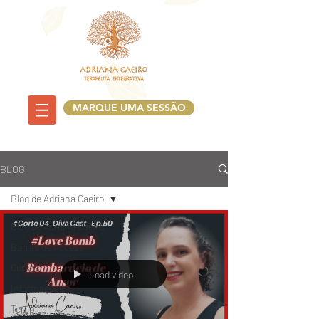
MARQUE UMA SESSÃO
BLOG
Blog de Adriana Caeiro
Blog de Adriana Caeiro
Barras de Access
Cursos
Load video
Informações
Terapias