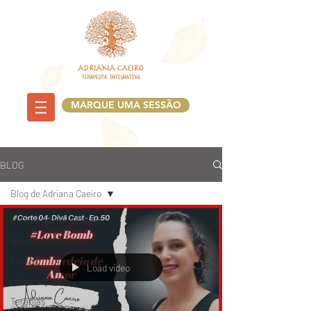
MARQUE UMA SESSÃO
BLOG
Blog de Adriana Caeiro
Blog de Adriana Caeiro
Barras de Access
Cursos
Load video
Informações
Terapias