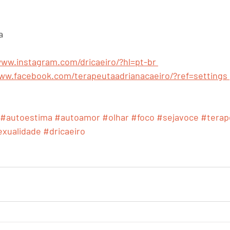
a
www.instagram.com/dricaeiro/?hl=pt-br 
ww.facebook.com/terapeutaadrianacaeiro/?ref=settings 
#autoestima
#autoamor
#olhar
#foco
#sejavoce
#terap
exualidade
#dricaeiro