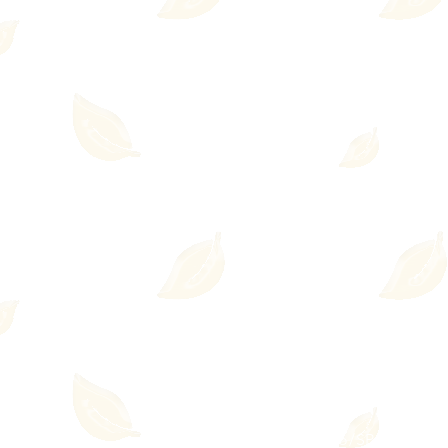
© 2023 Adriana Caeiro - Terapeut
Zona Sul - São Paulo/SP
Te