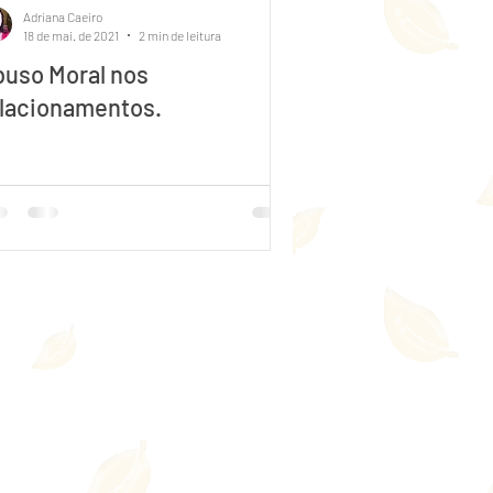
Adriana Caeiro
18 de mai. de 2021
2 min de leitura
uso Moral nos
lacionamentos.