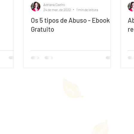
Adriana Caeiro
24 de mar. de 2022
1 min de leitura
Os 5 tipos de Abuso - Ebook
Ab
Gratuito
re