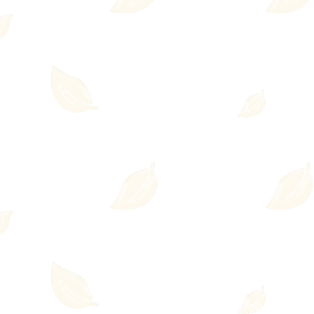
© 2023 Adriana Caeiro - Terapeut
Zona Sul - São Paulo/SP
Te