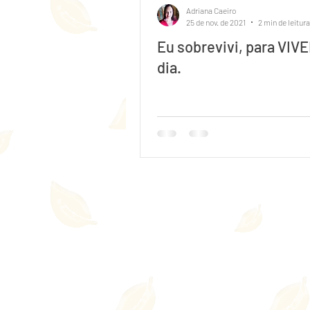
Adriana Caeiro
25 de nov. de 2021
2 min de leitura
Eu sobrevivi, para VIV
dia.