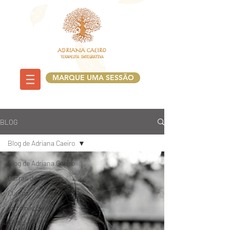
MARQUE UMA SESSÃO
BLOG
Blog de Adriana Caeiro
Blog de Adriana Caeiro
Barras de Access
Cursos
Informações
Terapias