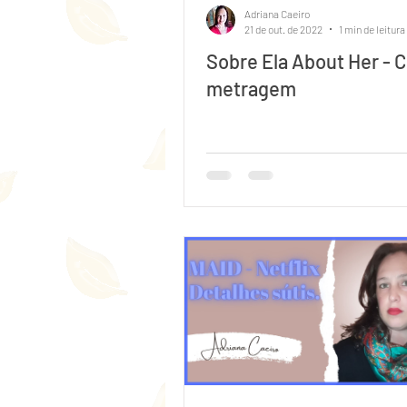
Adriana Caeiro
21 de out. de 2022
1 min de leitura
Sobre Ela About Her - C
metragem