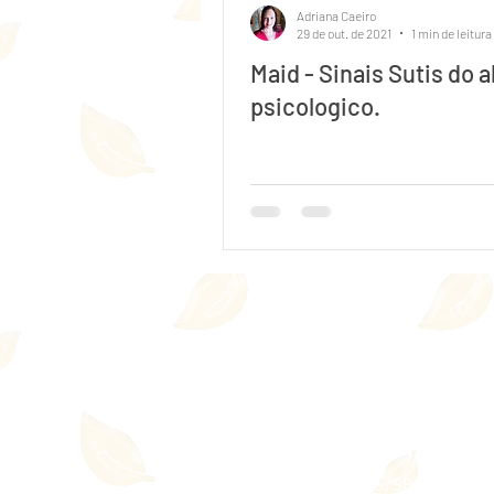
Adriana Caeiro
29 de out. de 2021
1 min de leitura
Maid - Sinais Sutis do 
psicologico.
© 2023 Adriana Caeiro - Terapeut
Zona Sul - São Paulo/SP
Te