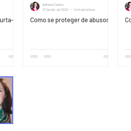
Adriana Caeiro
27 de abr. de 2022
1 min de leitura
urta-
Como se proteger de abusos!
Co