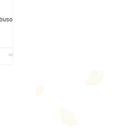
abuso
a Integrativa - Todos os direitos reservados
l.: +55 11 99550-7607
Site criação: Ricardo Bar