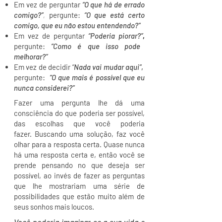
Em vez de perguntar
“O que há de errado
comigo?”
,
pergunte:
“O que está certo
comigo, que eu não estou entendendo?”
Em vez de perguntar
“Poderia piorar?”
,
pergunte:
“Como é que isso pode
melhorar?”
Em vez de decidir
“
Nada vai mudar aqui”
,
pergunte:
“O que mais é possível que eu
nunca considerei?”
Fazer uma pergunta lhe dá uma
consciência do que poderia ser possível,
das escolhas que você poderia
fazer. Buscando uma solução, faz você
olhar para a resposta certa. Quase nunca
há uma resposta certa e, então você se
prende pensando no que deseja ser
possível, ao invés de fazer as perguntas
que lhe mostrariam uma série de
possibilidades que estão muito além de
seus sonhos mais loucos.
Você poderia imaginar se a sua vida e