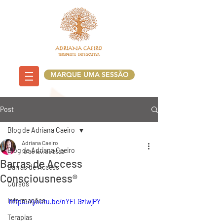
MARQUE UMA SESSÃO
Post
Blog de Adriana Caeiro
Adriana Caeiro
Blog de Adriana Caeiro
10 de fev. de 2023
Barras de Access
Barras de Access
Consciousness®
Cursos
Informações
https://youtu.be/nYELGzIwjPY
Terapias