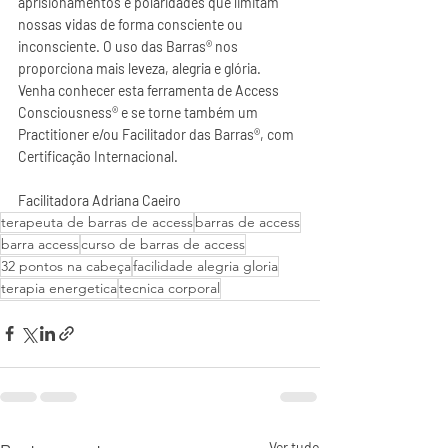
aprisionamentos e polaridades que limitam 
nossas vidas de forma consciente ou 
inconsciente. O uso das Barras® nos 
proporciona mais leveza, alegria e glória.  
Venha conhecer esta ferramenta de Access 
Consciousness® e se torne também um 
Practitioner e/ou Facilitador das Barras®, com 
Certificação Internacional.  
Facilitadora Adriana Caeiro
terapeuta de barras de access
barras de access
barra access
curso de barras de access
32 pontos na cabeça
facilidade alegria gloria
terapia energetica
tecnica corporal
Ver tudo