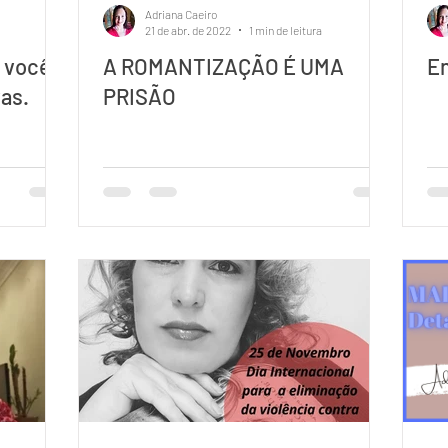
Adriana Caeiro
21 de abr. de 2022
1 min de leitura
z você
A ROMANTIZAÇÃO É UMA
En
vas.
PRISÃO