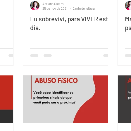
Adriana Caeiro
25 de nov. de 2021
2 min de leitura
Eu sobrevivi, para VIVER este
Ma
dia.
ps