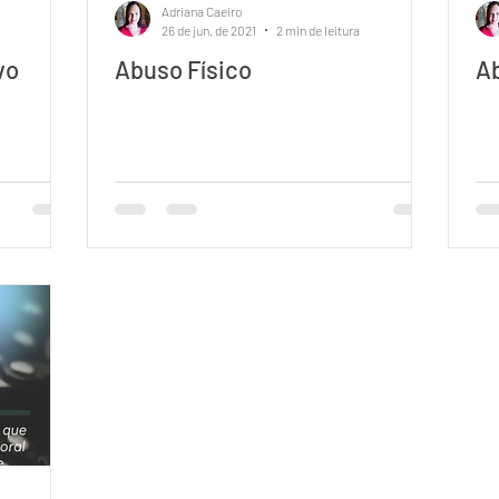
Adriana Caeiro
26 de jun. de 2021
2 min de leitura
vo
Abuso Físico
A