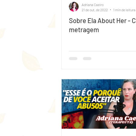
Adriana Caeiro
21 de out. de 2022
1 min de leitura
Sobre Ela About Her - C
metragem