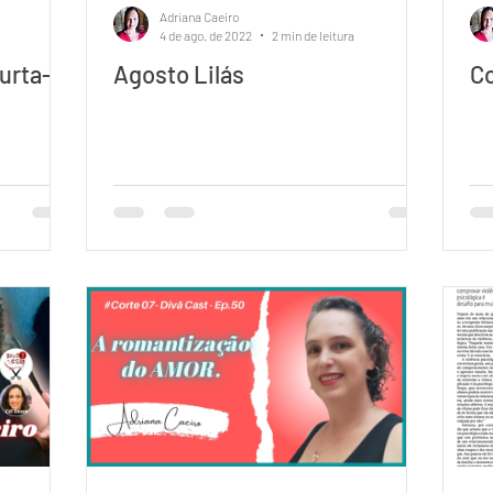
Adriana Caeiro
4 de ago. de 2022
2 min de leitura
urta-
Agosto Lilás
Co