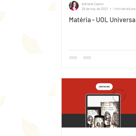
Adriana Caeiro
26 de nov. de 2021
1 min de leitura
Matéria - UOL Universa