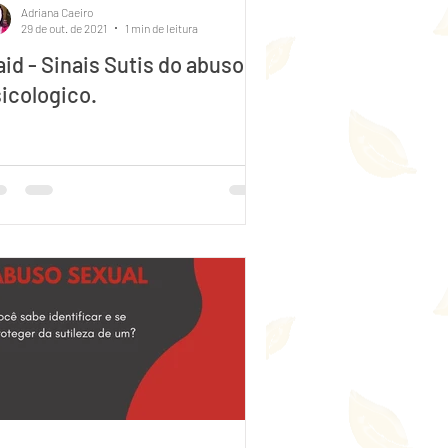
Adriana Caeiro
29 de out. de 2021
1 min de leitura
id - Sinais Sutis do abuso
icologico.